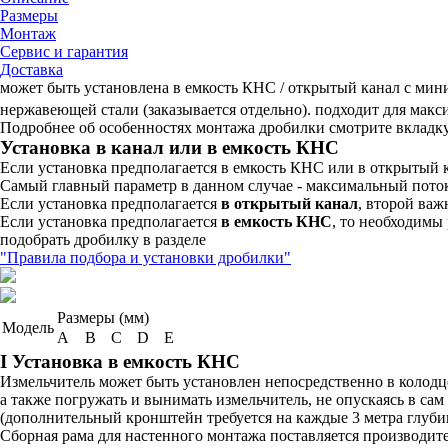
Размеры
Монтаж
Сервис и гарантия
Доставка
может быть установлена в емкость КНС / открытый канал c ми
нержавеющей стали (заказывается отдельно). подходит для мак
Подробнее об особенностях монтажа дробилки смотрите вкладк
Установка в канал или в емкость КНС
Если установка предполагается в емкость КНС или в открытый 
Самый главный параметр в данном случае - максимальный пото
Если установка предполагается
в открытый канал
, второй важ
Если установка предполагается
в емкость КНС
, то необходимы
подобрать дробилку в разделе
"Правила подбора и установки дробилки"
Размеры (мм)
Модель
А
B
C
D
E
I Установка в емкость КНС
Измельчитель может быть установлен непосредственно в колодце
а также погружать и вынимать измельчитель, не опускаясь в с
(дополнительный кронштейн требуется на каждые 3 метра глуби
Сборная рама для настенного монтажа поставляется производит