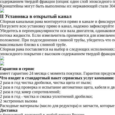
содержанием твердой фракции (опция: один слой эпоксидного 
Кронштейны могут быть выполнены из: нержавеющей стали 304 (
II Установка в открытый канал
Сборная канальная рама монтируется прямо в канале и фиксирует
Погрузите всю установку прямо в канал, надежно зафиксируйте 
Убедитесь в перпендикулярности оси вала двигателя, одинаково
потока жидкости. Если измельчитель применяется для измельчен
положение. При подсоединения сливной трубы, убедитесь что п
максимально близко к сливной трубе.
Сборная рама поставляется на выбор в следующих исполнениях:
эпоксидного покрытия с высоким содержанием твердой фракции
Гарантия и сервис
имеет гарантию 24 месяца с момента покупки. Гарантия предусм
Что входит в стандартный пакет сервисных услуг компании:
2 раза в год чистка дробилки, чистка щита от пыли;
2 раза в год проверка и испытание автоматики щита, кабеля и дв
2 раза в год замер сопротивлений;
2 раза в год - чистка и смазка уплотнений дробилки;
2 экстренных вызова
Расходные материалы (масло для редуктора) и запчасти, которые 
Доставка
с бесплатной доставкой в любой регион России.