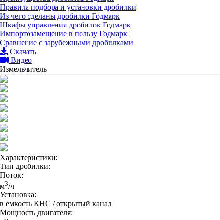
Правила подбора и установки дробилки
Из чего сделаны дробилки Годмарк
Шкафы управления дробилок Годмарк
Импортозамещение в пользу Годмарк
Сравнение с зарубежными дробилками
Скачать
Видео
Измельчитель
Характеристики:
Тип дробилки:
Поток:
3
м
/ч
Установка:
в емкость КНС / открытый канал
Мощность двигателя: