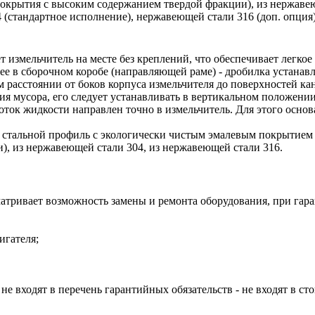
покрытия с высоким содержанием твердой фракции), из нержаве
стандартное исполнение), нержавеющей стали 316 (доп. опция)
 измельчитель на месте без креплений, что обеспечивает легкое
ее в сборочном коробе (направляющей раме) - дробилка устанав
м расстоянии от боков корпуса измельчителя до поверхностей ка
ия мусора, его следует устанавливать в вертикальном положении
оток жидкости направлен точно в измельчитель. Для этого осно
 стальной профиль с экологически чистым эмалевым покрытием с
), из нержавеющей стали 304, из нержавеющей стали 316.
атривает возможность замены и ремонта оборудования, при гара
игателя;
не входят в перечень гарантийных обязательств - не входят в ст