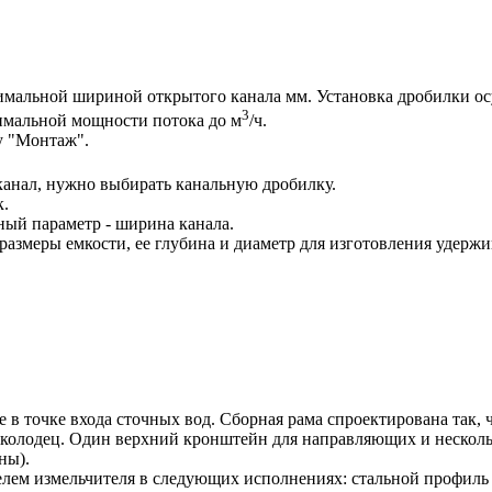
нимальной шириной открытого канала мм. Установка дробилки 
3
симальной мощности потока до м
/ч.
у "Монтаж".
канал, нужно выбирать канальную дробилку.
к.
ный параметр - ширина канала.
 размеры емкости, ее глубина и диаметр для изготовления удер
 в точке входа сточных вод. Сборная рама спроектирована так, 
ам колодец. Один верхний кронштейн для направляющих и неск
ны).
елем измельчителя в следующих исполнениях: стальной профил