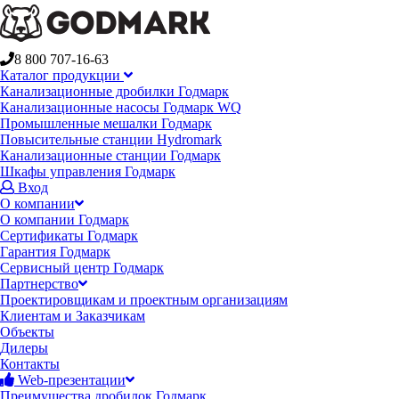
8 800 707-16-63
Каталог продукции
Канализационные дробилки Годмарк
Канализационные насосы Годмарк WQ
Промышленные мешалки Годмарк
Повысительные станции Hydromark
Канализационные станции Годмарк
Шкафы управления Годмарк
Вход
О компании
О компании Годмарк
Сертификаты Годмарк
Гарантия Годмарк
Сервисный центр Годмарк
Партнерство
Проектировщикам и проектным организациям
Клиентам и Заказчикам
Объекты
Дилеры
Контакты
Web-презентации
Преимущества дробилок Годмарк