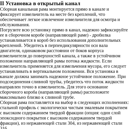
II Установка в открытый канал
Сборная канальная рама монтируется прямо в канале и
фиксирует измельчитель на месте без креплений, что
обеспечивает легкое извлечение измельчителя для осмотра и
обслуживания.
Погрузите всю установку прямо в канал, надежно зафиксируйте
ее в сборочном коробе (направляющей раме) - дробилка
устанавливается в короб без использования дополнительных
креплений. Убедитесь в перпендикулярности оси вала
двигателя, одинаковом расстоянии от боков корпуса
измельчителя до поверхностей канала, а также в устойчивом
положении направляющей рамы потока жидкости. Если
измельчитель применяется для измельчения мусора, его следует
устанавливать в вертикальном положении. Вся установка в
канале должна занимать надежное устойчивое положение. При
подсоединения сливной трубы, убедитесь что поток жидкости
направлен точно в измельчитель. Для этого основание
сборочного короба (направляющей рамы) расположите
максимально близко к сливной трубе.
Сборная рама поставляется на выбор в следующих исполнениях:
стальной профиль с экологически чистым эмалевым покрытием
с высоким содержанием твердой фракции (опция: один слой
эпоксидного покрытия с высоким содержанием твердой
фракции), из нержавеющей стали 304, из нержавеющей стали
316.