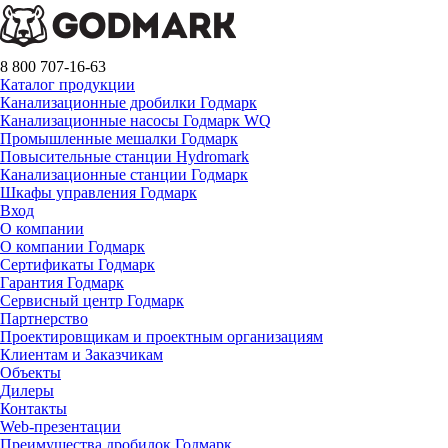
8 800 707-16-63
Каталог продукции
Канализационные дробилки Годмарк
Канализационные насосы Годмарк WQ
Промышленные мешалки Годмарк
Повысительные станции Hydromark
Канализационные станции Годмарк
Шкафы управления Годмарк
Вход
О компании
О компании Годмарк
Сертификаты Годмарк
Гарантия Годмарк
Сервисный центр Годмарк
Партнерство
Проектировщикам и проектным организациям
Клиентам и Заказчикам
Объекты
Дилеры
Контакты
Web-презентации
Преимущества дробилок Годмарк