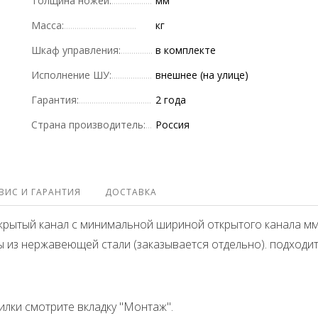
Толщина ножей:
мм
Масса:
кг
Шкаф управления:
в комплекте
Исполнение ШУ:
внешнее (на улице)
Гарантия:
2 года
Страна производитель:
Россия
ВИС И ГАРАНТИЯ
ДОСТАВКА
ткрытый канал c минимальной шириной открытого канала мм
з нержавеющей стали (заказывается отдельно). подходит
лки смотрите вкладку "Монтаж".