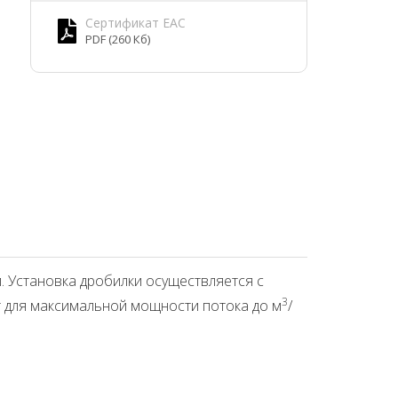
Сертификат EAC
PDF (260 Кб)
. Установка дробилки осуществляется с
3
 для максимальной мощности потока до м
/