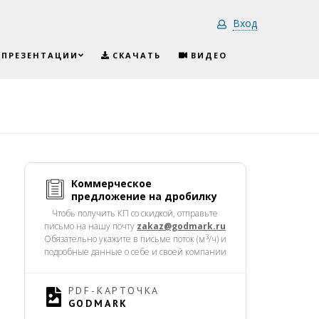
Вход
-ПРЕЗЕНТАЦИИ
СКАЧАТЬ
ВИДЕО
Коммерческое
предложение на дробилку
Чтобь получить КП со скидкой, отправьте
письмо на нашу почту
zakaz@godmark.ru
3
Обязательно укажите в письме поток (м
/ч) и
подробные данные о себе и своей компании
PDF-КАРТОЧКА
GODMARK