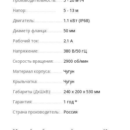
Производительность:
5 - 20 м
/ч
Напор:
5 - 13 м
Двигатель:
1.1 кВт (IP68)
Диаметр фланца:
50 мм
Рабочий ток:
2.1 А
Напряжение:
380 В/50 гЦ
Скорость вращения:
2900 об/мин
Материал корпуса:
Чугун
Крыльчатка:
Чугун
Габариты (ДхШхВ):
240 х 200 х 530 мм
Гарантия:
1 год *
Страна производитель:
Россия