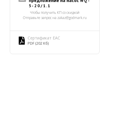
предложение на насос
WQ-
5-20/1.1
Чтобы получить КП со скидкой
Отправьте запрос на zakaz@godmark.ru
Сертификат EAC
PDF (202 Кб)