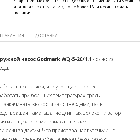
* Гарантийные обязательства действуют в течение 12-ти месяцев 
дня ввода в эксплуатацию, но не более 18-ти месяцев с даты
поставки.
И ГАРАНТИЯ
ДОСТАВКА
ужной насос Godmark WQ-5-20/1.1
- одно из
оды.
аботать под водой, что упрощает процесс
работать при больших температурах среды.
 закачивать жидкости как с твердыми, так и
едотвращая наматывание длинных волокон и затор
ия из надежного материала с низким
и один за другим. Что предотвращает утечку и не
нешнего исполнения, обеспечивает безотказную