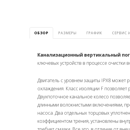
ОБЗОР
РАЗМЕРЫ
ГРАФИК
СЕРВИС 
Канализационный вертикальный погр
ключевых устройств в процессе очистки в
Двигатель с уровнем защиты IPX8 может р
охлаждения. Класс изоляции F позволяет 
Двухпоточное канальное колесо позволяет
длинными волокнистыми включениями, пр
насоса. Два отдельных торцовых уплотнен
коэффициентом трения, установлены внутр
требует смазки. Все это, в отличие от в