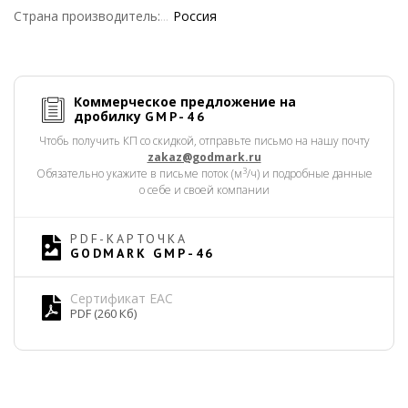
Страна производитель:
Россия
Коммерческое предложение на
дробилку
GMP-46
Чтобь получить КП со скидкой, отправьте письмо на нашу почту
zakaz@godmark.ru
3
Обязательно укажите в письме поток (м
/ч) и подробные данные
о себе и своей компании
PDF-КАРТОЧКА
GODMARK GMP-46
Сертификат EAC
PDF (260 Кб)