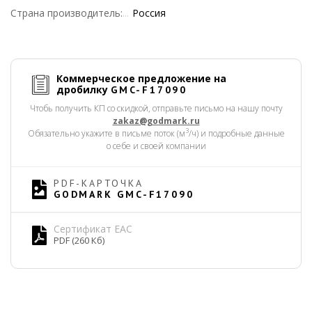
Страна производитель:
Россия
Коммерческое предложение на
дробилку
GMC-F17090
Чтобь получить КП со скидкой, отправьте письмо на нашу почту
zakaz@godmark.ru
3
Обязательно укажите в письме поток (м
/ч) и подробные данные
о себе и своей компании
PDF-КАРТОЧКА
GODMARK GMC-F17090
Сертификат EAC
PDF (260 Кб)