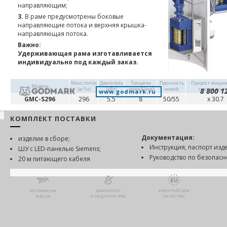
направляющим;
3.
В раме предусмотрены боковые
направляющие потока и верхняя крышка-
направляющая потока.
Важно:
Удерживающая рама изготавливается
индивидуально под каждый заказ.
Макс.поток
Двигатель
Толщина
Прочность
Прирост мощно
Модель
3
(м
/ч)
(кВт)
ножей (мм)
ножей
счет редукт
8 800 1
www.godmark.ru
GMC-S296
296
5.5
8
50/55
х 30.7
КОМПЛЕКТ ПОСТАВКИ
Документация:
изделие в сборе;
Инструкция, паспорт изд
ШУ с LED-панелью Siemens;
Руководство по безопас
20 м питающего кабеля
БЕЗ ЗАМЕНЫ
ДВИГАТЕЛЬ
ЕВРОПЕЙСКОЕ
МАСЛА
И РЕДУКТОР IP68
КАЧЕСТВО