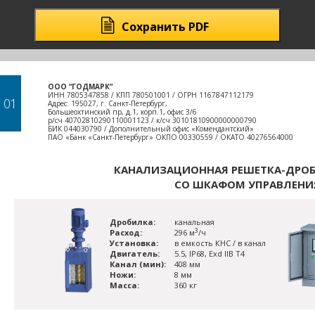
Сохранить PDF
ООО “ГОДМАРК”
ИНН 7805347858 / КПП 780501001 / ОГРН 1167847112179
01
Адрес: 195027, г. Санкт-Петербург,
Большеохтинский пр, д.1, корп.1, офис 3/6
р/сч 40702810290110001123 / к/сч 30101810900000000790
БИК 044030790 / Дополнительный офис «Комендантский»
ПАО «Банк «Санкт-Петербург» ОКПО 00330559 / ОКАТО 40276564000
КАНАЛИЗАЦИОННАЯ РЕШЕТКА-ДРОБ
СО ШКАФОМ УПРАВЛЕНИ
Дробилка:
канальная
3
Расход:
296 м
/ч
Установка:
в емкость КНС / в канал
Двигатель:
5.5, IP68, Exd IIB T4
Канал (мин):
408 мм
Ножи:
8 мм
Масса:
360 кг