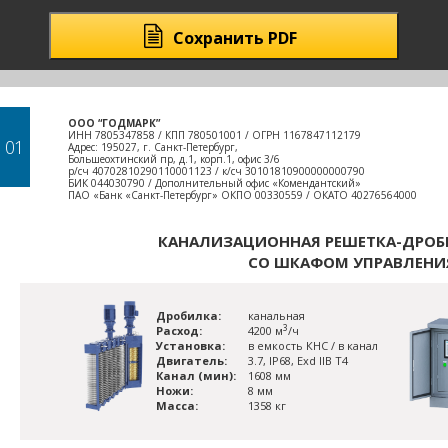
Сохранить PDF
ООО “ГОДМАРК”
ИНН 7805347858 / КПП 780501001 / ОГРН 1167847112179
01
Адрес: 195027, г. Санкт-Петербург,
Большеохтинский пр, д.1, корп.1, офис 3/6
р/сч 40702810290110001123 / к/сч 30101810900000000790
БИК 044030790 / Дополнительный офис «Комендантский»
ПАО «Банк «Санкт-Петербург» ОКПО 00330559 / ОКАТО 40276564000
КАНАЛИЗАЦИОННАЯ РЕШЕТКА-ДРОБ
СО ШКАФОМ УПРАВЛЕНИ
Дробилка:
канальная
3
Расход:
4200 м
/ч
Установка:
в емкость КНС / в канал
Двигатель:
3.7, IP68, Exd IIB T4
Канал (мин):
1608 мм
Ножи:
8 мм
Масса:
1358 кг