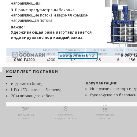
направляющим;
3.
В раме предусмотрены боковые
направляющие потока и верхняя крышка-
направляющая потока.
Важно:
Удерживающая рама изготавливается
индивидуально под каждый заказ.
Макс.поток
Двигатель
Двигатель
Кол-во
Кол-во
Модель
3
(м
/ч)
дробилки (кВт)
фильтров (кВт)
валов
дисков
8 800 1
www.godmark.ru
GMC-F4200
4200
3.7
2.5
6
156
КОМПЛЕКТ ПОСТАВКИ
Документация:
изделие в сборе;
Инструкция, паспорт изд
ШУ с LED-панелью Siemens;
Руководство по безопас
20 м питающего кабеля
БЕЗ ЗАМЕНЫ
ДВИГАТЕЛЬ
ЕВРОПЕЙСКОЕ
МАСЛА
И РЕДУКТОР IP68
КАЧЕСТВО