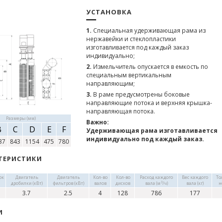
УСТАНОВКА
1.
Специальная удерживающая рама из
нержавейки и стеклопластики
изготавливается под каждый заказ
индивидуально;
2.
Измельчитель опускается в емкость по
специальным вертикальным
направляющим;
3.
В раме предусмотрены боковые
направляющие потока и верхняя крышка-
направляющая потока.
Размеры (мм)
Важно:
B
C
D
E
F
Удерживающая рама изготавливается
индивидуально под каждый заказ.
37
843
1154
475
780
ТЕРИСТИКИ
ок
Двигатель
Двигатель
Кол-во
Кол-во
Расход каждого
Вес каждого
То
3
дробилки (кВт)
фильтров (кВт)
валов
дисков
вала (м
/ч)
вала (кг)
н
3.7
2.5
4
128
786
177
И