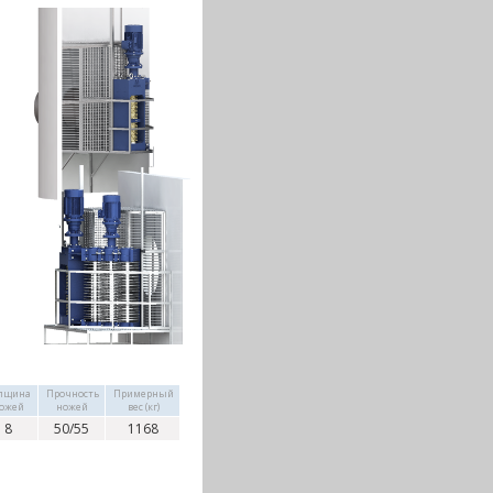
лщина
Прочность
Примерный
ожей
ножей
вес (кг)
8
50/55
1168