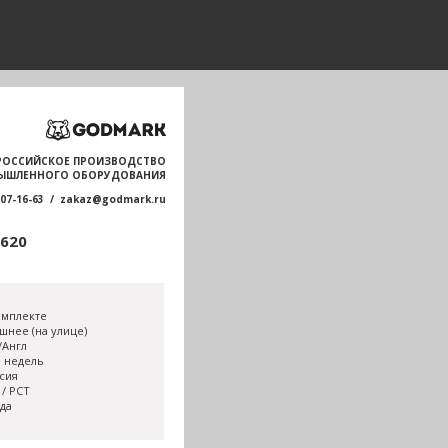
РОССИЙСКОЕ ПРОИЗВОДСТВО
ЫШЛЕННОГО ОБОРУДОВАНИЯ
707-16-63 / zakaz@godmark.ru
620
омплекте
шнее (на улице)
/Англ
0 недель
сия
 / РСТ
ода