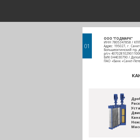
ООО “ГОДМАРК”
ИНН 7805347858 / КПП
01
Адрес: 195027, г. Санкт
Большеохтинский пр, д.
р/сч 407028102901100
БИК 044030790 / Допо
ПАО «Банк «Санкт-Пет
КА
Дро
Расх
Уста
Дви
Кана
Нож
Мас