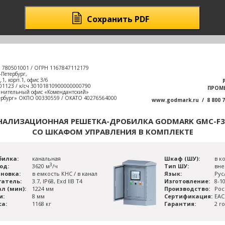
Сохранить PDF
 780501001 / ОГРН 1167847112179
-Петербург,
1, корп.1, офис 3/6
01123 / к/сч 30101810900000000790
ПРОМ
лнительный офис «Комендантский»
ербург» ОКПО 00330559 / ОКАТО 40276564000
www.godmark.ru / 8 800 
НАЛИЗАЦИОННАЯ РЕШЕТКА-ДРОБИЛКА GODMARK GMC-F3
СО ШКАФОМ УПРАВЛЕНИЯ В КОМПЛЕКТЕ
билка:
канальная
Шкаф (ШУ):
в к
3
од:
3620 м
/ч
Тип ШУ:
вне
новка:
в емкость КНС / в канал
Язык:
Рус
гатель:
3.7, IP68, Exd IIB T4
Изготовление:
8-1
л (мин):
1224 мм
Производство:
Рос
и:
8 мм
Сертификация:
ЕАС
са:
1168 кг
Гарантия:
2 г