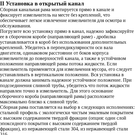
II Установка в открытый канал
Сборная канальная рама монтируется прямо в канале и
фиксирует измельчитель на месте без креплений, что
обеспечивает легкое извлечение измельчителя для осмотра и
обслуживания.
Погрузите всю установку прямо в канал, надежно зафиксируйте
ее в сборочном коробе (направляющей раме) - дробилка
устанавливается в короб без использования дополнительных
креплений. Убедитесь в перпендикулярности оси вала
двигателя, одинаковом расстоянии от боков корпуса
измельчителя до поверхностей канала, а также в устойчивом
положении направляющей рамы потока жидкости. Если
измельчитель применяется для измельчения мусора, его следует
устанавливать в вертикальном положении. Вся установка в
канале должна занимать надежное устойчивое положение. При
подсоединения сливной трубы, убедитесь что поток жидкости
направлен точно в измельчитель. Для этого основание
сборочного короба (направляющей рамы) расположите
максимально близко к сливной трубе.
Сборная рама поставляется на выбор в следующих исполнениях:
стальной профиль с экологически чистым эмалевым покрытием
с высоким содержанием твердой фракции (опция: один слой
эпоксидного покрытия с высоким содержанием твердой
фракции), из нержавеющей стали 304, из нержавеющей стали
316.