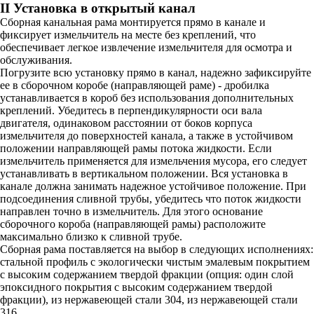
II Установка в открытый канал
Сборная канальная рама монтируется прямо в канале и
фиксирует измельчитель на месте без креплений, что
обеспечивает легкое извлечение измельчителя для осмотра и
обслуживания.
Погрузите всю установку прямо в канал, надежно зафиксируйте
ее в сборочном коробе (направляющей раме) - дробилка
устанавливается в короб без использования дополнительных
креплений. Убедитесь в перпендикулярности оси вала
двигателя, одинаковом расстоянии от боков корпуса
измельчителя до поверхностей канала, а также в устойчивом
положении направляющей рамы потока жидкости. Если
измельчитель применяется для измельчения мусора, его следует
устанавливать в вертикальном положении. Вся установка в
канале должна занимать надежное устойчивое положение. При
подсоединения сливной трубы, убедитесь что поток жидкости
направлен точно в измельчитель. Для этого основание
сборочного короба (направляющей рамы) расположите
максимально близко к сливной трубе.
Сборная рама поставляется на выбор в следующих исполнениях:
стальной профиль с экологически чистым эмалевым покрытием
с высоким содержанием твердой фракции (опция: один слой
эпоксидного покрытия с высоким содержанием твердой
фракции), из нержавеющей стали 304, из нержавеющей стали
316.