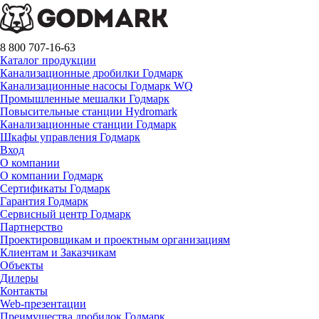
8 800 707-16-63
Каталог продукции
Канализационные дробилки Годмарк
Канализационные насосы Годмарк WQ
Промышленные мешалки Годмарк
Повысительные станции Hydromark
Канализационные станции Годмарк
Шкафы управления Годмарк
Вход
О компании
О компании Годмарк
Сертификаты Годмарк
Гарантия Годмарк
Сервисный центр Годмарк
Партнерство
Проектировщикам и проектным организациям
Клиентам и Заказчикам
Объекты
Дилеры
Контакты
Web-презентации
Преимущества дробилок Годмарк