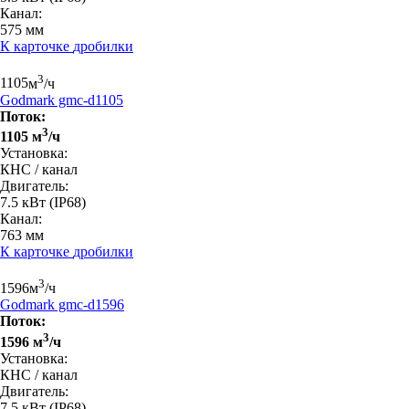
Канал:
575 мм
К карточке
дробилки
3
1105
м
/ч
Godmark gmc-d1105
Поток:
3
1105 м
/ч
Установка:
КНС / канал
Двигатель:
7.5 кВт
(IP68)
Канал:
763 мм
К карточке
дробилки
3
1596
м
/ч
Godmark gmc-d1596
Поток:
3
1596 м
/ч
Установка:
КНС / канал
Двигатель:
7.5 кВт
(IP68)