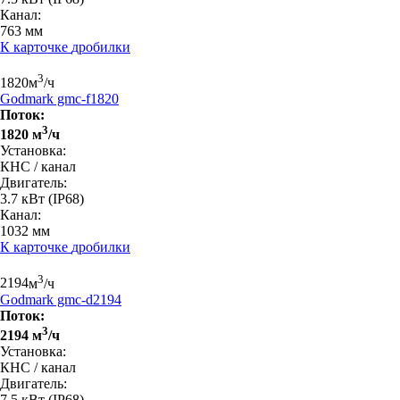
Канал:
763 мм
К карточке
дробилки
3
1820
м
/ч
Godmark gmc-f1820
Поток:
3
1820 м
/ч
Установка:
КНС / канал
Двигатель:
3.7 кВт
(IP68)
Канал:
1032 мм
К карточке
дробилки
3
2194
м
/ч
Godmark gmc-d2194
Поток:
3
2194 м
/ч
Установка:
КНС / канал
Двигатель:
7.5 кВт
(IP68)