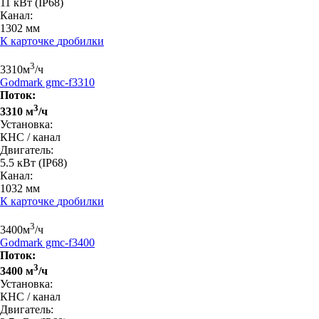
11 кВт
(IP68)
Канал:
1302 мм
К карточке
дробилки
3
3310
м
/ч
Godmark gmc-f3310
Поток:
3
3310 м
/ч
Установка:
КНС / канал
Двигатель:
5.5 кВт
(IP68)
Канал:
1032 мм
К карточке
дробилки
3
3400
м
/ч
Godmark gmc-f3400
Поток:
3
3400 м
/ч
Установка:
КНС / канал
Двигатель: