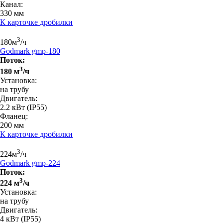
Канал:
330 мм
К карточке
дробилки
3
180
м
/ч
Godmark gmp-180
Поток:
3
180 м
/ч
Установка:
на трубу
Двигатель:
2.2 кВт
(IP55)
Фланец:
200 мм
К карточке
дробилки
3
224
м
/ч
Godmark gmp-224
Поток:
3
224 м
/ч
Установка:
на трубу
Двигатель:
4 кВт
(IP55)