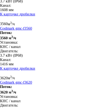
3.7 кВт
(IP68)
Канал:
1608 мм
К карточке
дробилки
3
3560
м
/ч
Godmark gmc-f3560
Поток:
3
3560 м
/ч
Установка:
КНС / канал
Двигатель:
3.7 кВт
(IP68)
Канал:
1416 мм
К карточке
дробилки
3
3620
м
/ч
Godmark gmc-f3620
Поток:
3
3620 м
/ч
Установка:
КНС / канал
Двигатель: