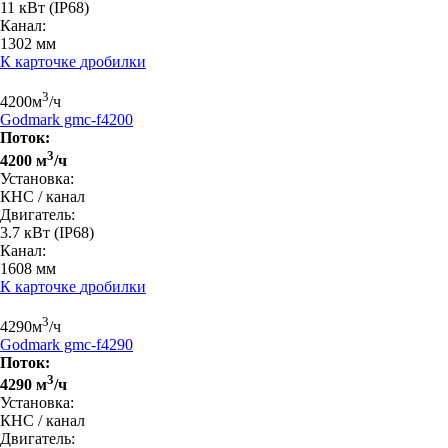
11 кВт
(IP68)
Канал:
1302 мм
К карточке
дробилки
3
4200
м
/ч
Godmark gmc-f4200
Поток:
3
4200 м
/ч
Установка:
КНС / канал
Двигатель:
3.7 кВт
(IP68)
Канал:
1608 мм
К карточке
дробилки
3
4290
м
/ч
Godmark gmc-f4290
Поток:
3
4290 м
/ч
Установка:
КНС / канал
Двигатель: