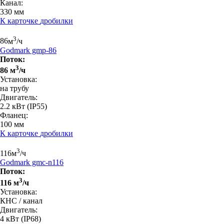
Канал:
330 мм
К карточке
дробилки
3
86
м
/ч
Godmark gmp-86
Поток:
3
86 м
/ч
Установка:
на трубу
Двигатель:
2.2 кВт
(IP55)
Фланец:
100 мм
К карточке
дробилки
3
116
м
/ч
Godmark gmc-n116
Поток:
3
116 м
/ч
Установка:
КНС / канал
Двигатель:
4 кВт
(IP68)