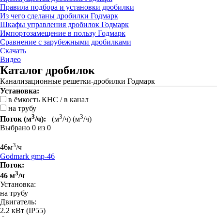
Правила подбора и установки дробилки
Из чего сделаны дробилки Годмарк
Шкафы управления дробилок Годмарк
Импортозамещение в пользу Годмарк
Сравнение с зарубежными дробилками
Скачать
Видео
Каталог дробилок
Канализационные решетки-дробилки Годмарк
Установка:
в ёмкость КНС / в канал
на трубу
3
3
3
Поток (м
/ч):
(м
/ч)
(м
/ч)
Выбрано
0
из
0
3
46
м
/ч
Godmark gmp-46
Поток:
3
46 м
/ч
Установка:
на трубу
Двигатель:
2.2 кВт
(IP55)