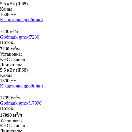
5.5 кВт
(IP68)
Канал:
1608 мм
К карточке
дробилки
3
7230
м
/ч
Godmark gmc-f7230
Поток:
3
7230 м
/ч
Установка:
КНС / канал
Двигатель:
5.5 кВт
(IP68)
Канал:
1800 мм
К карточке
дробилки
3
17090
м
/ч
Godmark gmc-f17090
Поток:
3
17090 м
/ч
Установка:
КНС / канал
Двигатель: