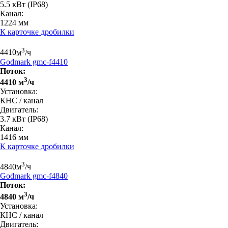
5.5 кВт
(IP68)
Канал:
1224 мм
К карточке
дробилки
3
4410
м
/ч
Godmark gmc-f4410
Поток:
3
4410 м
/ч
Установка:
КНС / канал
Двигатель:
3.7 кВт
(IP68)
Канал:
1416 мм
К карточке
дробилки
3
4840
м
/ч
Godmark gmc-f4840
Поток:
3
4840 м
/ч
Установка:
КНС / канал
Двигатель: