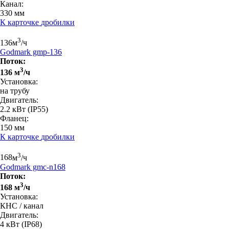
Канал:
330 мм
К карточке
дробилки
3
136
м
/ч
Godmark gmp-136
Поток:
3
136 м
/ч
Установка:
на трубу
Двигатель:
2.2 кВт
(IP55)
Фланец:
150 мм
К карточке
дробилки
3
168
м
/ч
Godmark gmc-n168
Поток:
3
168 м
/ч
Установка:
КНС / канал
Двигатель:
4 кВт
(IP68)