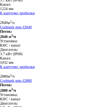
3.7 кВт
(IP68)
Канал:
1224 мм
К карточке
дробилки
3
2840
м
/ч
Godmark gmc-f2840
Поток:
3
2840 м
/ч
Установка:
КНС / канал
Двигатель:
3.7 кВт
(IP68)
Канал:
1032 мм
К карточке
дробилки
3
2880
м
/ч
Godmark gmc-f2880
Поток:
3
2880 м
/ч
Установка:
КНС / канал
Двигатель: