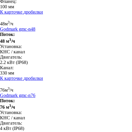
Фланец:
100 мм
К карточке
дробилки
3
48
м
/ч
Godmark gmc-n48
Поток:
3
48 м
/ч
Установка:
КНС / канал
Двигатель:
2.2 кВт
(IP68)
Канал:
330 мм
К карточке
дробилки
3
76
м
/ч
Godmark gmc-n76
Поток:
3
76 м
/ч
Установка:
КНС / канал
Двигатель:
4 кВт
(IP68)