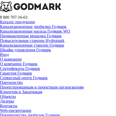
8 800 707-16-63
Каталог продукции
Канализационные дробилки Годмарк
Канализационные насосы Годмарк WQ
Промышленные мешалки Годмарк
Повысительные станции Hydromark
Канализационные станции Годмарк
Шкафы управления Годмарк
Вход
О компании
О компании Годмарк
Сертификаты Годмарк
Гарантия Годмарк
Сервисный центр Годмарк
Партнерство
Проектировщикам и проектным организациям
Клиентам и Заказчикам
Объекты
Дилеры
Контакты
Web-презентации
Преимущества дробилок Годмарк