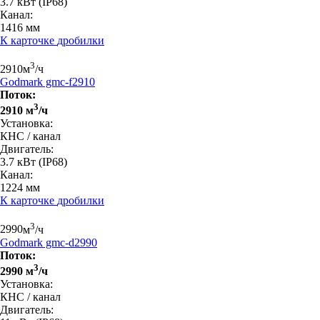
3.7 кВт
(IP68)
Канал:
1416 мм
К карточке
дробилки
3
2910
м
/ч
Godmark gmc-f2910
Поток:
3
2910 м
/ч
Установка:
КНС / канал
Двигатель:
3.7 кВт
(IP68)
Канал:
1224 мм
К карточке
дробилки
3
2990
м
/ч
Godmark gmc-d2990
Поток:
3
2990 м
/ч
Установка:
КНС / канал
Двигатель: