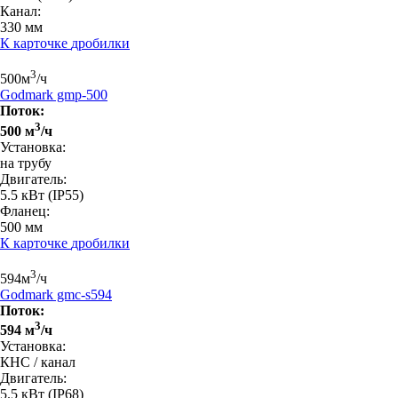
Канал:
330 мм
К карточке
дробилки
3
500
м
/ч
Godmark gmp-500
Поток:
3
500 м
/ч
Установка:
на трубу
Двигатель:
5.5 кВт
(IP55)
Фланец:
500 мм
К карточке
дробилки
3
594
м
/ч
Godmark gmc-s594
Поток:
3
594 м
/ч
Установка:
КНС / канал
Двигатель:
5.5 кВт
(IP68)