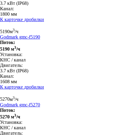
3.7 кВт
(IP68)
Канал:
1800 мм
К карточке
дробилки
3
5190
м
/ч
Godmark gmc-f5190
Поток:
3
5190 м
/ч
Установка:
КНС / канал
Двигатель:
3.7 кВт
(IP68)
Канал:
1608 мм
К карточке
дробилки
3
5270
м
/ч
Godmark gmc-f5270
Поток:
3
5270 м
/ч
Установка:
КНС / канал
Двигатель: