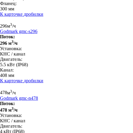
Фланец:
300 мм
К карточке
дробилки
3
296
м
/ч
Godmark gmc-s296
Поток:
3
296 м
/ч
Установка:
КНС / канал
Двигатель:
5.5 кВт
(IP68)
Канал:
408 мм
К карточке
дробилки
3
478
м
/ч
Godmark gmc-n478
Поток:
3
478 м
/ч
Установка:
КНС / канал
Двигатель:
4 кВт
(IP68)