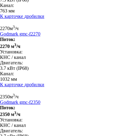
Канал:
763 мм
К карточке
дробилки
3
2270
м
/ч
Godmark gmc-f2270
Поток:
3
2270 м
/ч
Установка:
КНС / канал
Двигатель:
3.7 кВт
(IP68)
Канал:
1032 мм
К карточке
дробилки
3
2350
м
/ч
Godmark gmc-f2350
Поток:
3
2350 м
/ч
Установка:
КНС / канал
Двигатель: