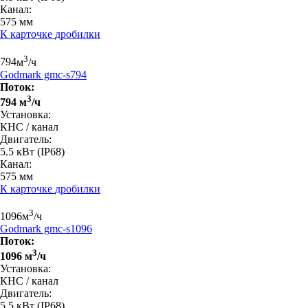
Канал:
575 мм
К карточке
дробилки
3
794
м
/ч
Godmark gmc-s794
Поток:
3
794 м
/ч
Установка:
КНС / канал
Двигатель:
5.5 кВт
(IP68)
Канал:
575 мм
К карточке
дробилки
3
1096
м
/ч
Godmark gmc-s1096
Поток:
3
1096 м
/ч
Установка:
КНС / канал
Двигатель:
5.5 кВт
(IP68)