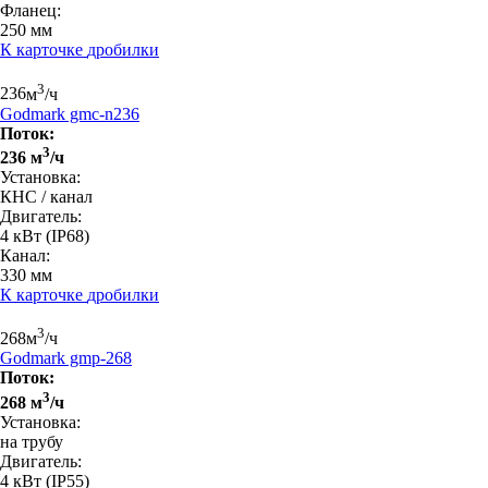
Фланец:
250 мм
К карточке
дробилки
3
236
м
/ч
Godmark gmc-n236
Поток:
3
236 м
/ч
Установка:
КНС / канал
Двигатель:
4 кВт
(IP68)
Канал:
330 мм
К карточке
дробилки
3
268
м
/ч
Godmark gmp-268
Поток:
3
268 м
/ч
Установка:
на трубу
Двигатель:
4 кВт
(IP55)