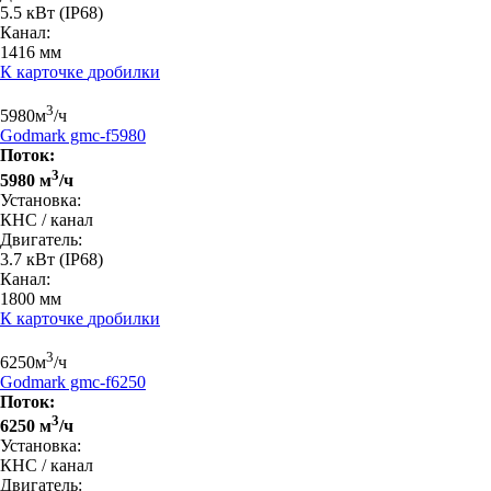
5.5 кВт
(IP68)
Канал:
1416 мм
К карточке
дробилки
3
5980
м
/ч
Godmark gmc-f5980
Поток:
3
5980 м
/ч
Установка:
КНС / канал
Двигатель:
3.7 кВт
(IP68)
Канал:
1800 мм
К карточке
дробилки
3
6250
м
/ч
Godmark gmc-f6250
Поток:
3
6250 м
/ч
Установка:
КНС / канал
Двигатель: